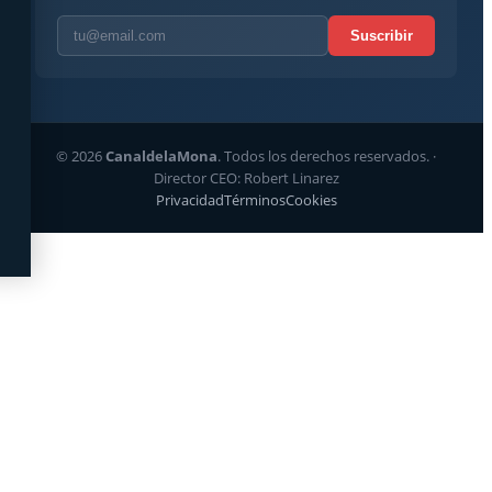
Suscribir
© 2026
CanaldelaMona
. Todos los derechos reservados. ·
Director CEO: Robert Linarez
Privacidad
Términos
Cookies