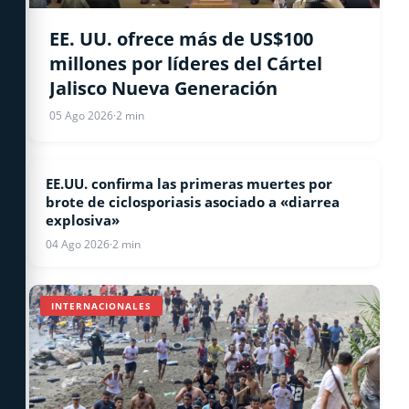
EE. UU. ofrece más de US$100
millones por líderes del Cártel
Jalisco Nueva Generación
05 Ago 2026
·
2 min
EE.UU. confirma las primeras muertes por
ESTADOS UNIDOS
brote de ciclosporiasis asociado a «diarrea
explosiva»
04 Ago 2026
·
2 min
INTERNACIONALES