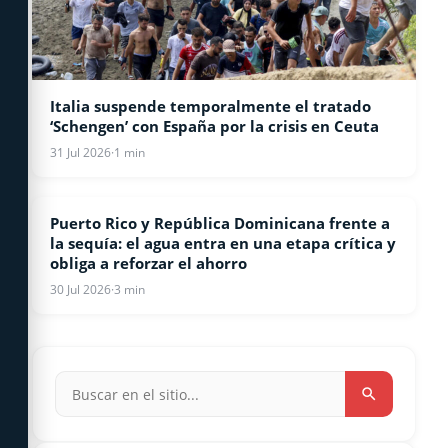
Italia suspende temporalmente el tratado
‘Schengen’ con España por la crisis en Ceuta
31 Jul 2026
·
1 min
Puerto Rico y República Dominicana frente a
INTERNACIONALES
la sequía: el agua entra en una etapa crítica y
obliga a reforzar el ahorro
30 Jul 2026
·
3 min