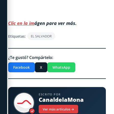
Clic en la im
ágen para ver más.
Etiquetas:
EL SALVADOR
¿Te gustó? Compártelo:
Facebook
X
WhatsApp
ESCRITO POR
CanaldelaMona
Ver más artículos →
✓