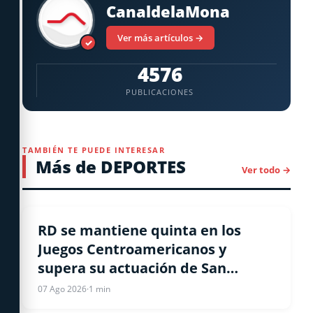
CanaldelaMona
Ver más artículos →
✓
4576
PUBLICACIONES
TAMBIÉN TE PUEDE INTERESAR
Más de DEPORTES
Ver todo →
ATLETISMO
RD se mantiene quinta en los
Juegos Centroamericanos y
supera su actuación de San
Salvador 2023
07 Ago 2026
·
1 min