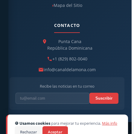
Mapa del Sitio
CONTACTO
Punta Cana
República Dominicana
+1 (829) 802-0040
info@canaldelamona.com
Recibe las noticias en tu correo
Suscribir
🍪 Usamos cookies
para mejorar tu experiencia.
Más info
© 2026
CanaldelaMona
. Todos los derechos reservados. ·
Rechazar
Aceptar