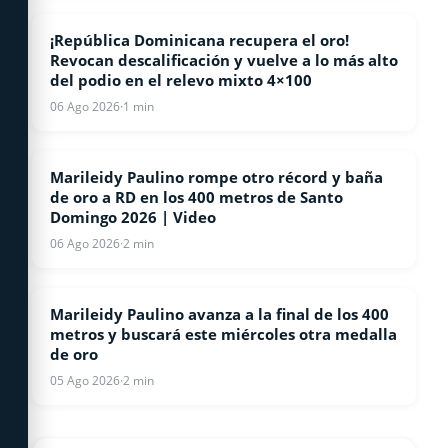
¡República Dominicana recupera el oro!
ATLETISMO
Revocan descalificación y vuelve a lo más alto
del podio en el relevo mixto 4×100
06 Ago 2026
·
1 min
Marileidy Paulino rompe otro récord y baña
ATLETISMO
de oro a RD en los 400 metros de Santo
Domingo 2026 | Video
06 Ago 2026
·
2 min
Marileidy Paulino avanza a la final de los 400
ATLETISMO
metros y buscará este miércoles otra medalla
de oro
05 Ago 2026
·
2 min