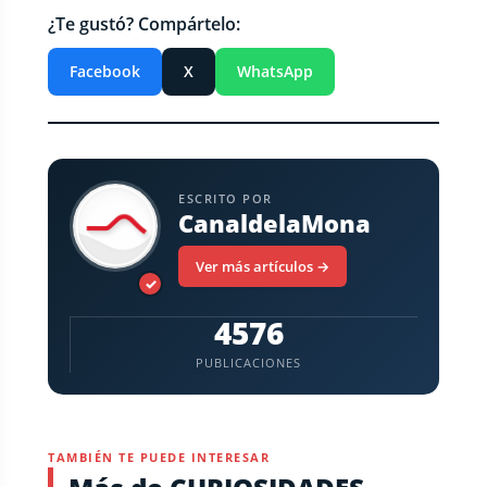
¿Te gustó? Compártelo:
Facebook
X
WhatsApp
ESCRITO POR
CanaldelaMona
Ver más artículos →
✓
4576
PUBLICACIONES
TAMBIÉN TE PUEDE INTERESAR