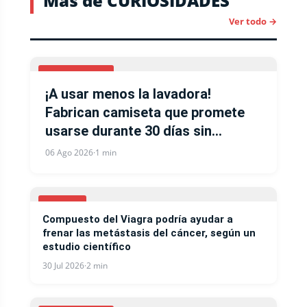
Más de CURIOSIDADES
Ver todo →
CURIOSIDADES
¡A usar menos la lavadora!
Fabrican camiseta que promete
usarse durante 30 días sin
necesidad de lavarse
06 Ago 2026
·
1 min
CANCER
Compuesto del Viagra podría ayudar a
frenar las metástasis del cáncer, según un
estudio científico
30 Jul 2026
·
2 min