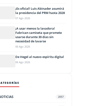
¡Es oficial! Luis Abinader asumirá
la presidencia del PRM hasta 2028
07 Ago 2026
¡A usar menos la lavadora!
Fabrican camiseta que promete
usarse durante 30 días sin
necesidad de lavarse
06 Ago 2026
De Hegel al nuevo espíritu digital
06 Ago 2026
CATEGORÍAS
NOTICIAS
2057