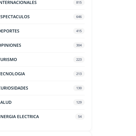
INTERNACIONALES
815
ESPECTACULOS
646
DEPORTES
415
OPINIONES
304
TURISMO
223
TECNOLOGIA
213
CURIOSIDADES
130
SALUD
129
ENERGIA ELECTRICA
54