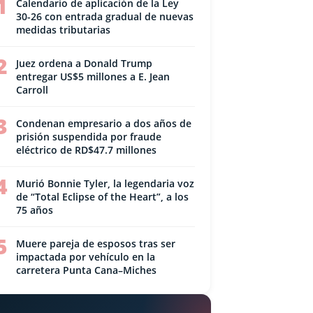
1
Calendario de aplicación de la Ley
30-26 con entrada gradual de nuevas
medidas tributarias
2
Juez ordena a Donald Trump
entregar US$5 millones a E. Jean
Carroll
3
Condenan empresario a dos años de
prisión suspendida por fraude
eléctrico de RD$47.7 millones
4
Murió Bonnie Tyler, la legendaria voz
de “Total Eclipse of the Heart”, a los
75 años
5
Muere pareja de esposos tras ser
impactada por vehículo en la
carretera Punta Cana–Miches