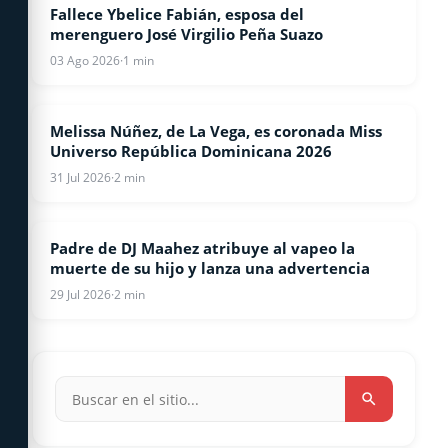
Fallece Ybelice Fabián, esposa del
ESPECTACULOS
merenguero José Virgilio Peña Suazo
03 Ago 2026
·
1 min
Melissa Núñez, de La Vega, es coronada Miss
ESPECTACULOS
Universo República Dominicana 2026
31 Jul 2026
·
2 min
Padre de DJ Maahez atribuye al vapeo la
ESPECTACULOS
muerte de su hijo y lanza una advertencia
29 Jul 2026
·
2 min