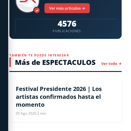
Ver más artículos →
✓
4576
PUBLICACIONES
TAMBIÉN TE PUEDE INTERESAR
Más de ESPECTACULOS
Ver todo →
ESPECTACULOS
Festival Presidente 2026 | Los
artistas confirmados hasta el
momento
05 Ago 2026
·
2 min