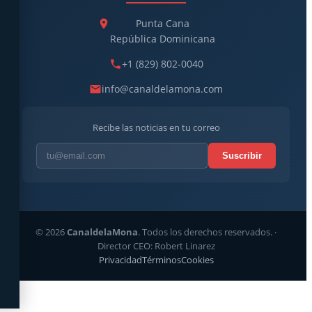
Punta Cana
República Dominicana
+1 (829) 802-0040
info@canaldelamona.com
Recibe las noticias en tu correo
Suscribir
© 2026
CanaldelaMona
. Todos los derechos reservados. ·
Director CEO: Robert Linarez
Privacidad
Términos
Cookies