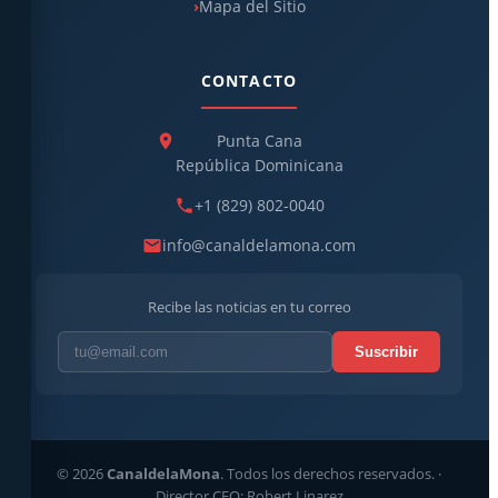
Mapa del Sitio
CONTACTO
Punta Cana
República Dominicana
+1 (829) 802-0040
info@canaldelamona.com
Recibe las noticias en tu correo
Suscribir
© 2026
CanaldelaMona
. Todos los derechos reservados. ·
Director CEO: Robert Linarez