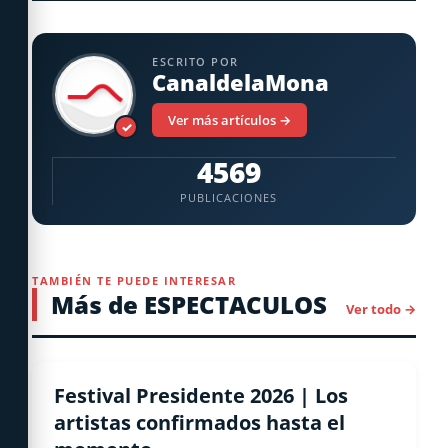
ESCRITO POR
CanaldelaMona
Ver más artículos →
✓
4569
PUBLICACIONES
TAMBIÉN TE PUEDE INTERESAR
Más de ESPECTACULOS
Ver todo →
ESPECTACULOS
Festival Presidente 2026 | Los
artistas confirmados hasta el