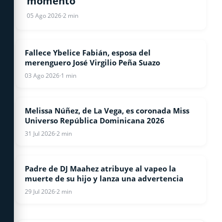
momento
05 Ago 2026
·
2 min
Fallece Ybelice Fabián, esposa del
ESPECTACULOS
merenguero José Virgilio Peña Suazo
03 Ago 2026
·
1 min
Melissa Núñez, de La Vega, es coronada Miss
ESPECTACULOS
Universo República Dominicana 2026
31 Jul 2026
·
2 min
Padre de DJ Maahez atribuye al vapeo la
ESPECTACULOS
muerte de su hijo y lanza una advertencia
29 Jul 2026
·
2 min