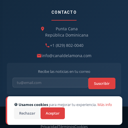
CONTACTO
Punta Cana
República Dominicana
+1 (829) 802-0040
info@canaldelamona.com
Recibe las noticias en tu correo
Suscribir
🍪 Usamos cookies
para mejorar tu experiencia.
Más info
Rechazar
Aceptar
© 2026
CanaldelaMona
. Todos los derechos reservados. · Director
CEO: Robert Linarez
Privacidad
Términos
Cookies