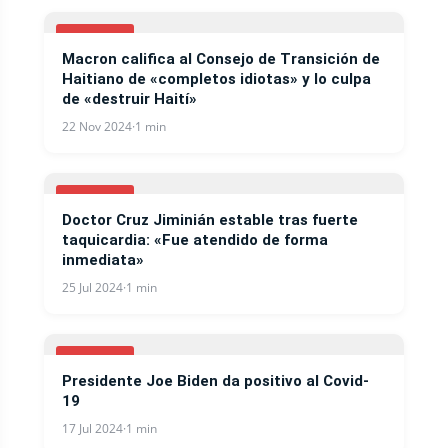
COVID-19
Macron califica al Consejo de Transición de
Haitiano de «completos idiotas» y lo culpa
de «destruir Haití»
22 Nov 2024
·
1 min
COVID-19
Doctor Cruz Jiminián estable tras fuerte
taquicardia: «Fue atendido de forma
inmediata»
25 Jul 2024
·
1 min
COVID-19
Presidente Joe Biden da positivo al Covid-
19
17 Jul 2024
·
1 min