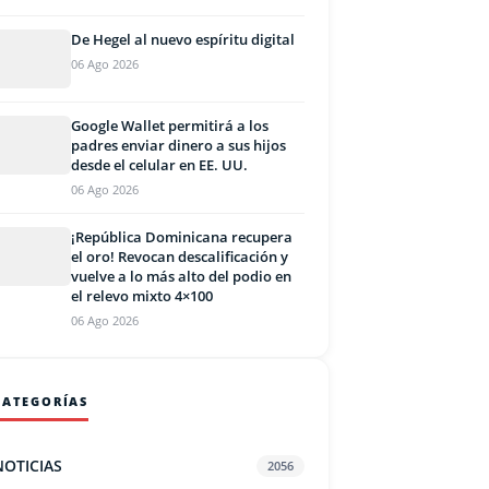
De Hegel al nuevo espíritu digital
06 Ago 2026
Google Wallet permitirá a los
padres enviar dinero a sus hijos
desde el celular en EE. UU.
06 Ago 2026
¡República Dominicana recupera
el oro! Revocan descalificación y
vuelve a lo más alto del podio en
el relevo mixto 4×100
06 Ago 2026
CATEGORÍAS
NOTICIAS
2056