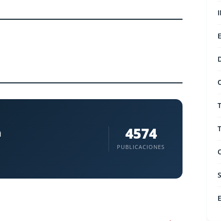
4574
a
PUBLICACIONES