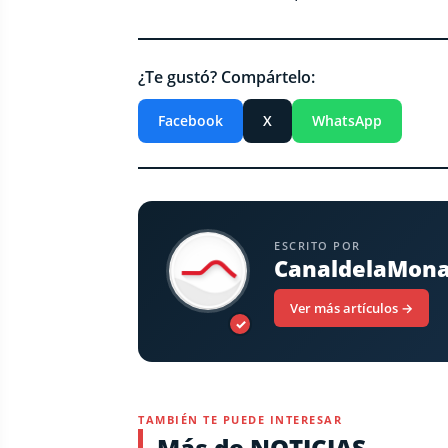
¿Te gustó? Compártelo:
Facebook
X
WhatsApp
ESCRITO POR
CanaldelaMon
Ver más artículos →
✓
TAMBIÉN TE PUEDE INTERESAR
Más de NOTICIAS