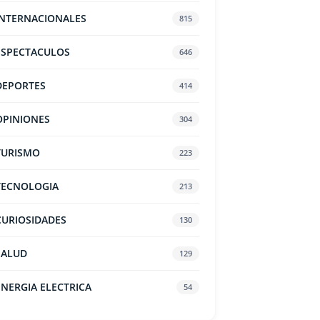
INTERNACIONALES
815
ESPECTACULOS
646
DEPORTES
414
OPINIONES
304
TURISMO
223
TECNOLOGIA
213
CURIOSIDADES
130
SALUD
129
ENERGIA ELECTRICA
54