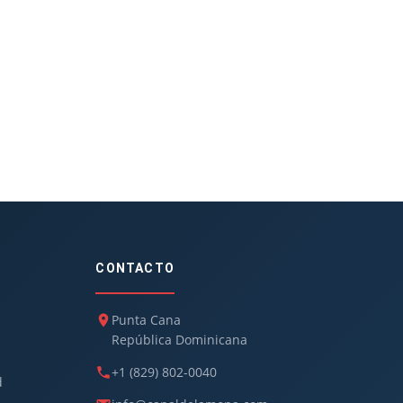
CONTACTO
Punta Cana
República Dominicana
+1 (829) 802-0040
d