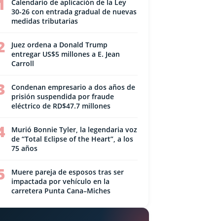
1
Calendario de aplicación de la Ley
30-26 con entrada gradual de nuevas
medidas tributarias
2
Juez ordena a Donald Trump
entregar US$5 millones a E. Jean
Carroll
3
Condenan empresario a dos años de
prisión suspendida por fraude
eléctrico de RD$47.7 millones
4
Murió Bonnie Tyler, la legendaria voz
de “Total Eclipse of the Heart”, a los
75 años
5
Muere pareja de esposos tras ser
impactada por vehículo en la
carretera Punta Cana–Miches