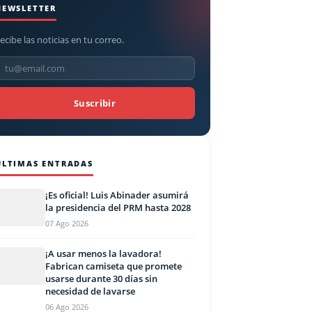
NEWSLETTER
ecibe las noticias en tu correo.
Suscribir
ÚLTIMAS ENTRADAS
¡Es oficial! Luis Abinader asumirá
la presidencia del PRM hasta 2028
07 Ago 2026
¡A usar menos la lavadora!
Fabrican camiseta que promete
usarse durante 30 días sin
necesidad de lavarse
06 Ago 2026