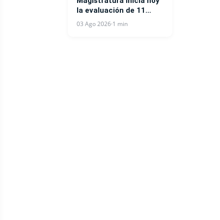
Magistratura inicia hoy
la evaluación de 11
jueces de la Suprema
03 Ago 2026
·
1 min
Corte de Justicia