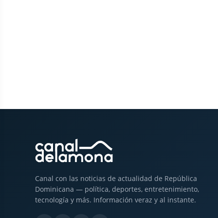
Canal con las noticias de actualidad de República
Dominicana — política, deportes, entretenimiento,
tecnología y más. Información veraz y al instante.