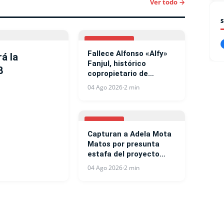
Ver todo →
NACIONALES
Fallece Alfonso «Alfy»
rá la
Fanjul, histórico
8
copropietario de
Central Romana
04 Ago 2026
·
2 min
NOTICIAS
Capturan a Adela Mota
Matos por presunta
estafa del proyecto
West Side Residences
04 Ago 2026
·
2 min
en Punta Cana