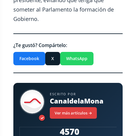
presidente, evitando que tenga que
someter al Parlamento la formación de
Gobierno.
¿Te gustó? Compártelo:
Facebook
X
WhatsApp
ESCRITO POR
CanaldelaMona
Ver más artículos →
✓
4570