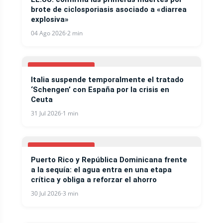
brote de ciclosporiasis asociado a «diarrea
explosiva»
04 Ago 2026
·
2 min
INTERNACIONALES
Italia suspende temporalmente el tratado
‘Schengen’ con España por la crisis en
Ceuta
31 Jul 2026
·
1 min
INTERNACIONALES
Puerto Rico y República Dominicana frente
a la sequía: el agua entra en una etapa
crítica y obliga a reforzar el ahorro
30 Jul 2026
·
3 min