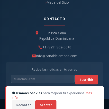
Mapa del Sitio
CONTACTO
Punta Cana
República Dominicana
+1 (829) 802-0040
info@canaldelamona.com
Recibe las noticias en tu correo
Suscribir
🍪 Usamos cookies
para mejorar tu experiencia.
Más
info
Rechazar
Aceptar
© 2026
CanaldelaMona
. Todos los derechos reservados. ·