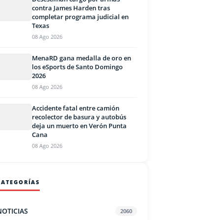
contra James Harden tras
completar programa judicial en
Texas
08 Ago 2026
MenaRD gana medalla de oro en
los eSports de Santo Domingo
2026
08 Ago 2026
Accidente fatal entre camión
recolector de basura y autobús
deja un muerto en Verón Punta
Cana
08 Ago 2026
CATEGORÍAS
NOTICIAS
2060