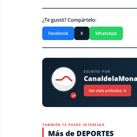
¿Te gustó? Compártelo:
Facebook
X
WhatsApp
ESCRITO POR
CanaldelaMon
Ver más artículos →
✓
TAMBIÉN TE PUEDE INTERESAR
Más de DEPORTES