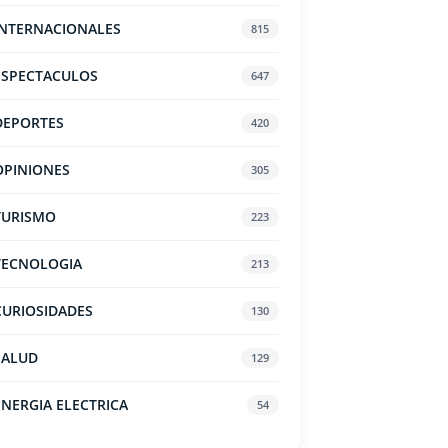
INTERNACIONALES
815
ESPECTACULOS
647
DEPORTES
420
OPINIONES
305
TURISMO
223
TECNOLOGIA
213
CURIOSIDADES
130
SALUD
129
ENERGIA ELECTRICA
54