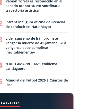
1
Ramón Torres es reconocido en el
Senado RD por su extraordinaria
trayectoria artística
2
Intrant inaugura oficina de licencias
de conducir en Hato Mayor
3
Líder supremo de Irán promete
vengar la muerte de Alí Jamenei: «La
venganza debe cumplirse,
inevitablemente»
4
“EXPO AMAPROSAN”, emblema
santiaguero
5
Mundial del Futbol 2026 | Cuartos de
Final
NEWSLETTER