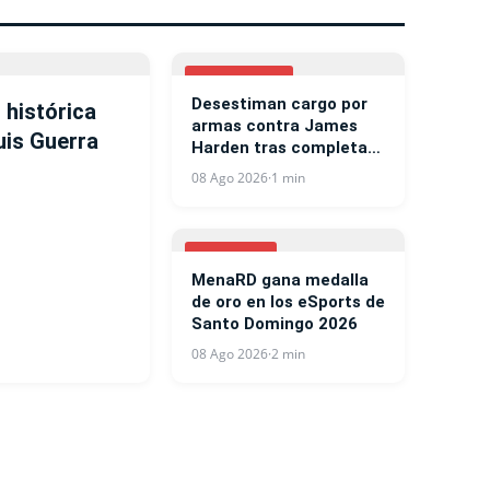
BASKETBALL
Desestiman cargo por
 histórica
armas contra James
uis Guerra
Harden tras completar
programa judicial en
08 Ago 2026
·
1 min
Texas
DEPORTES
MenaRD gana medalla
de oro en los eSports de
Santo Domingo 2026
08 Ago 2026
·
2 min