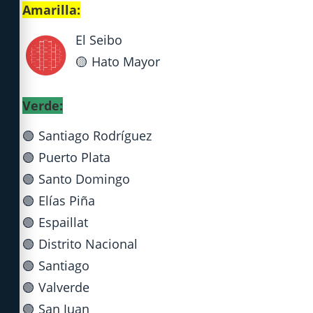
Amarilla
:
🟡
El Seibo
🟡 Hato Mayor
Verde
:
🟢 Santiago Rodríguez
🟢 Puerto Plata
🟢 Santo Domingo
🟢 Elías Piña
🟢 Espaillat
🟢 Distrito Nacional
🟢 Santiago
🟢 Valverde
🟢 San Juan