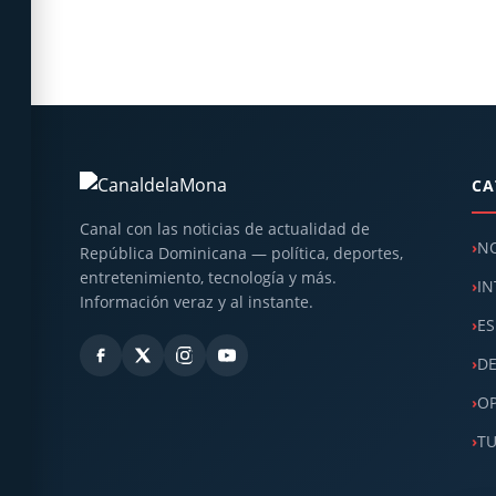
CA
Canal con las noticias de actualidad de
NO
República Dominicana — política, deportes,
entretenimiento, tecnología y más.
IN
Información veraz y al instante.
ES
D
OP
T