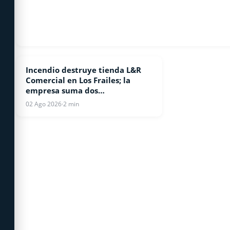
Incendio destruye tienda L&R
NACIONALES
Comercial en Los Frailes; la
empresa suma dos
establecimientos consumidos
02 Ago 2026
·
2 min
por el fuego en 60 días