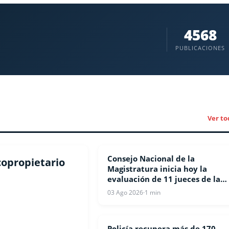
4568
PUBLICACIONES
Ver to
Consejo Nacional de la
NACIONALES
 copropietario
Magistratura inicia hoy la
evaluación de 11 jueces de la
Suprema Corte de Justicia
03 Ago 2026
·
1 min
Policía recupera más de 170
NACIONALES