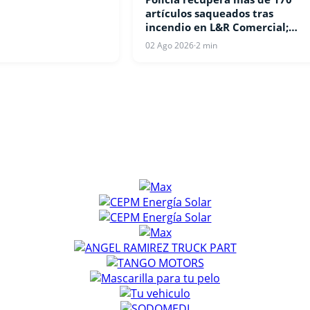
artículos saqueados tras
incendio en L&R Comercial;
continúan las detenciones
02 Ago 2026
·
2 min