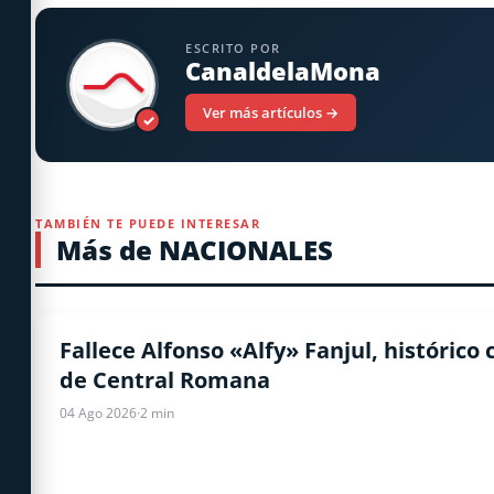
ESCRITO POR
CanaldelaMona
Ver más artículos →
✓
TAMBIÉN TE PUEDE INTERESAR
Más de NACIONALES
NACIONALES
Fallece Alfonso «Alfy» Fanjul, histórico
de Central Romana
04 Ago 2026
·
2 min