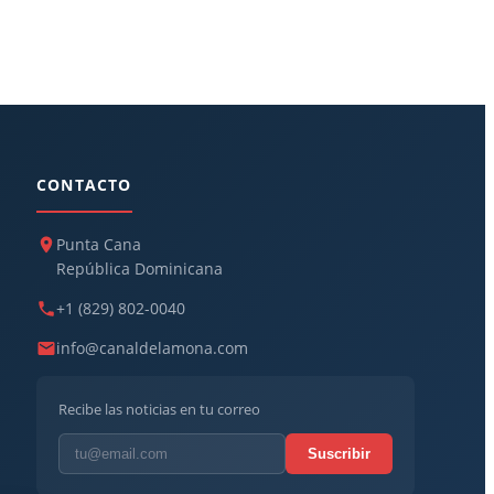
CONTACTO
Punta Cana
República Dominicana
+1 (829) 802-0040
info@canaldelamona.com
Recibe las noticias en tu correo
Suscribir