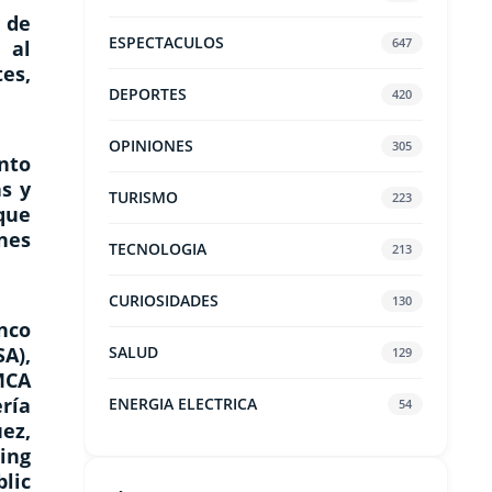
 de
ESPECTACULOS
647
 al
es,
DEPORTES
420
OPINIONES
305
nto
as y
TURISMO
223
que
nes
TECNOLOGIA
213
CURIOSIDADES
130
nco
A),
SALUD
129
MCA
ería
ENERGIA ELECTRICA
54
ez,
ing
lic