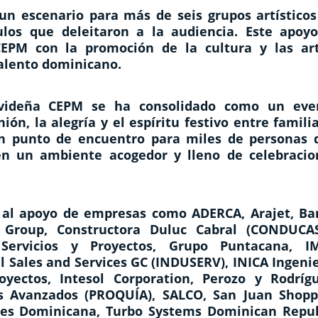
un escenario para más de seis grupos artísticos
los que deleitaron a la audiencia. Este apoyo
EPM con la promoción de la cultura y las art
talento dominicano.
Navideña CEPM se ha consolidado como un eve
n, la alegría y el espíritu festivo entre famili
 un punto de encuentro para miles de personas 
n un ambiente acogedor y lleno de celebracio
s al apoyo de empresas como ADERCA, Arajet, Ba
 Group, Constructora Duluc Cabral (CONDUCAS
Servicios y Proyectos, Grupo Puntacana, I
l Sales and Services GC (INDUSERV), INICA Ingeni
oyectos, Intesol Corporation, Perozo y Rodrígu
s Avanzados (PROQUÍA), SALCO, San Juan Shopp
rgies Dominicana, Turbo Systems Dominican Repub