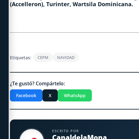
(Accelleron), Turinter, Wartsila Dominicana.
Etiquetas:
CEPM
NAVIDAD
¿Te gustó? Compártelo:
Facebook
X
WhatsApp
ESCRITO POR
CanaldelaMona