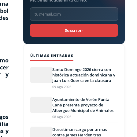
Recibe las noticias en tu correo.
una
bol
ades
Suscribir
ÚLTIMAS ENTRADAS
omo
cer
Santo Domingo 2026 cierra con
r y
histórica actuación dominicana y
Juan Luis Guerra en la clausura
09 Ago 2026
Ayuntamiento de Verón Punta
Cana presenta proyecto de
Albergue Municipal de Animales
egos
08 Ago 2026
ilia
Desestiman cargo por armas
as y
contra James Harden tras