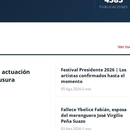
PUBLICACIONES
Ver to
Festival Presidente 2026 | Los
ESPECTACULOS
a actuación
artistas confirmados hasta el
ausura
momento
05 Ago 2026
·
2 min
Fallece Ybelice Fabián, esposa
ESPECTACULOS
del merenguero José Virgilio
Peña Suazo
03 Ago 2026
·
1 min