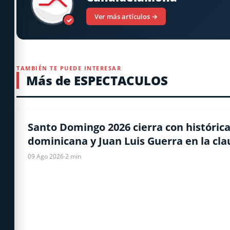
Ver más artículos →
✓
TAMBIÉN TE PUEDE INTERESAR
Más de ESPECTACULOS
DEPORTES
Santo Domingo 2026 cierra con históric
dominicana y Juan Luis Guerra en la cl
09 Ago 2026
·
2 min