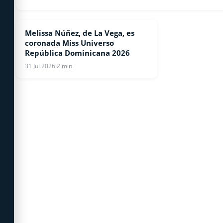
Melissa Núñez, de La Vega, es
ESPECTACULOS
coronada Miss Universo
República Dominicana 2026
31 Jul 2026
·
2 min