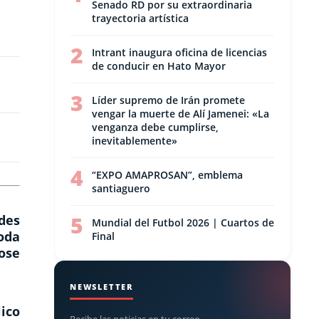
Senado RD por su extraordinaria
trayectoria artística
2
Intrant inaugura oficina de licencias
de conducir en Hato Mayor
3
Líder supremo de Irán promete
vengar la muerte de Alí Jamenei: «La
venganza debe cumplirse,
inevitablemente»
4
“EXPO AMAPROSAN”, emblema
santiaguero
5
des
Mundial del Futbol 2026 | Cuartos de
toda
Final
dose
NEWSLETTER
lico