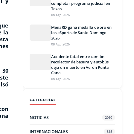
l y
completar programa judicial en
Texas
08 Ago 2026
que
MenaRD gana medalla de oro en
 la
los eSports de Santo Domingo
2026
sta
08 Ago 2026
ones
Accidente fatal entre camión
recolector de basura y autobús
deja un muerto en Verón Punta
 30
Cana
ste
08 Ago 2026
ulsó
CATEGORÍAS
 con
ana
NOTICIAS
2060
INTERNACIONALES
815