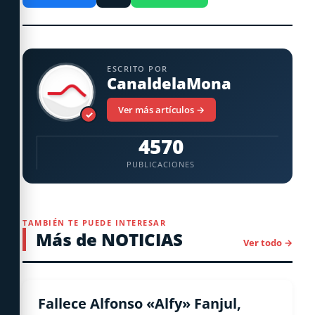
ESCRITO POR
CanaldelaMona
Ver más artículos →
✓
4570
PUBLICACIONES
TAMBIÉN TE PUEDE INTERESAR
Más de NOTICIAS
Ver todo →
NACIONALES
Fallece Alfonso «Alfy» Fanjul,