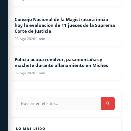
Consejo Nacional de la Magistratura inicia
NACIONALES
hoy la evaluación de 11 jueces de la Suprema
Corte de Justicia
03 Ago 2026
·
1 min
Policía ocupa revólver, pasamontañas y
LOCALES
machete durante allanamiento en Miches
02 Ago 2026
·
1 min
LO MÁS LEÍDO