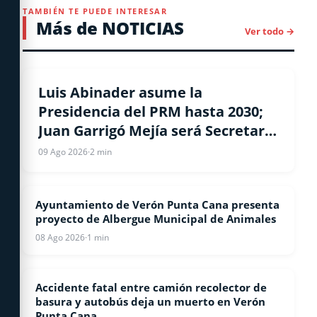
TAMBIÉN TE PUEDE INTERESAR
Más de NOTICIAS
Ver todo →
NACIONALES
Luis Abinader asume la
Presidencia del PRM hasta 2030;
Juan Garrigó Mejía será Secretario
General y Gloria Reyes secretaria
09 Ago 2026
·
2 min
de Organizacion
Ayuntamiento de Verón Punta Cana presenta
LOCALES
proyecto de Albergue Municipal de Animales
08 Ago 2026
·
1 min
Accidente fatal entre camión recolector de
LOCALES
basura y autobús deja un muerto en Verón
Punta Cana