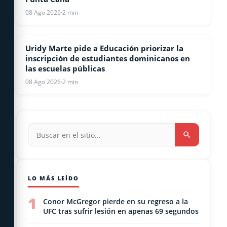
08 Ago 2026
·
2 min
Uridy Marte pide a Educación priorizar la
LOCALES
inscripción de estudiantes dominicanos en
las escuelas públicas
08 Ago 2026
·
2 min
LO MÁS LEÍDO
1
Conor McGregor pierde en su regreso a la
UFC tras sufrir lesión en apenas 69 segundos