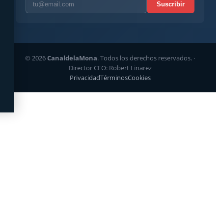
Suscribir
© 2026
CanaldelaMona
. Todos los derechos reservados. ·
Director CEO: Robert Linarez
Privacidad
Términos
Cookies