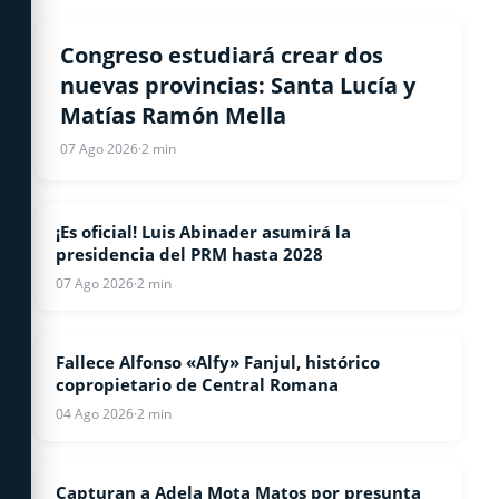
NACIONALES
Congreso estudiará crear dos
nuevas provincias: Santa Lucía y
Matías Ramón Mella
07 Ago 2026
·
2 min
¡Es oficial! Luis Abinader asumirá la
NACIONALES
presidencia del PRM hasta 2028
07 Ago 2026
·
2 min
Fallece Alfonso «Alfy» Fanjul, histórico
NACIONALES
copropietario de Central Romana
04 Ago 2026
·
2 min
Capturan a Adela Mota Matos por presunta
NOTICIAS