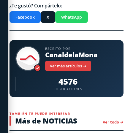
¿Te gustó? Compártelo:
Facebook
X
WhatsApp
ESCRITO POR
CanaldelaMona
Ver más artículos →
✓
4576
PUBLICACIONES
TAMBIÉN TE PUEDE INTERESAR
Más de NOTICIAS
Ver todo →