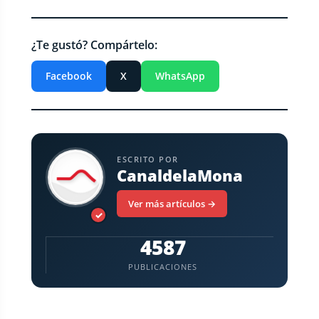
¿Te gustó? Compártelo:
Facebook
X
WhatsApp
ESCRITO POR
CanaldelaMona
Ver más artículos →
✓
4587
PUBLICACIONES