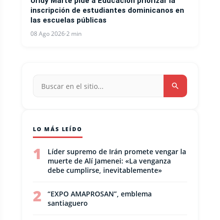
Uridy Marte pide a Educación priorizar la
inscripción de estudiantes dominicanos en
las escuelas públicas
08 Ago 2026
·
2 min
LO MÁS LEÍDO
1
Líder supremo de Irán promete vengar la
muerte de Alí Jamenei: «La venganza
debe cumplirse, inevitablemente»
2
“EXPO AMAPROSAN”, emblema
santiaguero