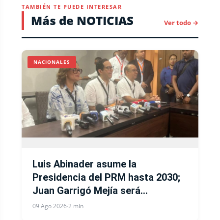
TAMBIÉN TE PUEDE INTERESAR
Más de NOTICIAS
Ver todo →
NACIONALES
Luis Abinader asume la
Presidencia del PRM hasta 2030;
Juan Garrigó Mejía será
Secretario General y Gloria Reyes
09 Ago 2026
·
2 min
secretaria de Organizacion