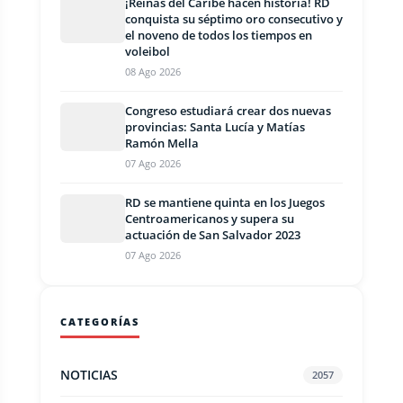
¡Reinas del Caribe hacen historia! RD
conquista su séptimo oro consecutivo y
el noveno de todos los tiempos en
voleibol
08 Ago 2026
Congreso estudiará crear dos nuevas
provincias: Santa Lucía y Matías
Ramón Mella
07 Ago 2026
RD se mantiene quinta en los Juegos
Centroamericanos y supera su
actuación de San Salvador 2023
07 Ago 2026
CATEGORÍAS
NOTICIAS
2057