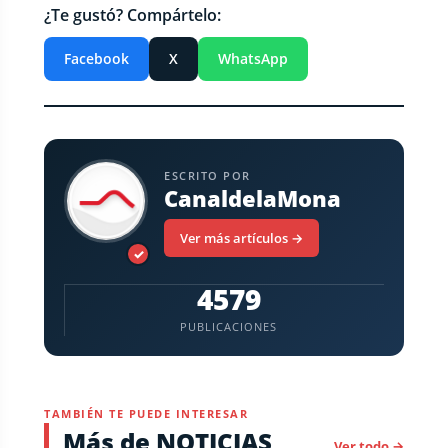
¿Te gustó? Compártelo:
Facebook
X
WhatsApp
ESCRITO POR
CanaldelaMona
Ver más artículos →
✓
4579
PUBLICACIONES
TAMBIÉN TE PUEDE INTERESAR
Más de NOTICIAS
Ver todo →