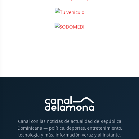
Canal con las noticias de actualidad de República
Dominicana — política, deportes, entretenimiento,
tecnología y más. Información veraz y al instante.