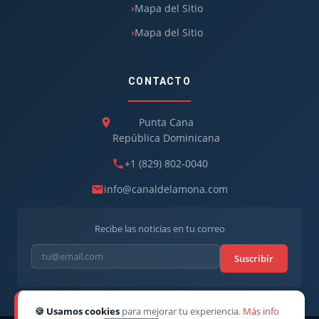
Mapa del Sitio
Mapa del Sitio
CONTACTO
Punta Cana
República Dominicana
+1 (829) 802-0040
info@canaldelamona.com
Recibe las noticias en tu correo
Suscribir
🍪 Usamos cookies
para mejorar tu experiencia.
Más info