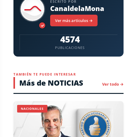
ESCRITO POR
CanaldelaMona
Ver más artículos →
✓
4574
PUBLICACIONES
TAMBIÉN TE PUEDE INTERESAR
Más de NOTICIAS
Ver todo →
NACIONALES