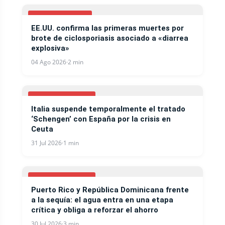
ESTADOS UNIDOS
EE.UU. confirma las primeras muertes por
brote de ciclosporiasis asociado a «diarrea
explosiva»
04 Ago 2026
·
2 min
INTERNACIONALES
Italia suspende temporalmente el tratado
‘Schengen’ con España por la crisis en
Ceuta
31 Jul 2026
·
1 min
INTERNACIONALES
Puerto Rico y República Dominicana frente
a la sequía: el agua entra en una etapa
crítica y obliga a reforzar el ahorro
30 Jul 2026
·
3 min