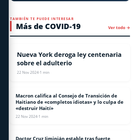
TAMBIÉN TE PUEDE INTERESAR
Más de COVID-19
Ver todo →
COVID-19
Nueva York deroga ley centenaria
sobre el adulterio
22 Nov 2024
·
1 min
Macron califica al Consejo de Transición de
COVID-19
Haitiano de «completos idiotas» y lo culpa de
«destruir Haití»
22 Nov 2024
·
1 min
Doctor Cruz Jiminián estable tras fuerte
COVID-19