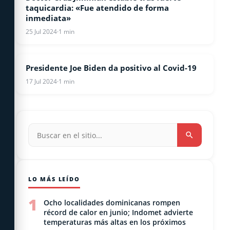
taquicardia: «Fue atendido de forma
inmediata»
25 Jul 2024
·
1 min
Presidente Joe Biden da positivo al Covid-19
COVID-19
17 Jul 2024
·
1 min
LO MÁS LEÍDO
1
Ocho localidades dominicanas rompen
récord de calor en junio; Indomet advierte
temperaturas más altas en los próximos