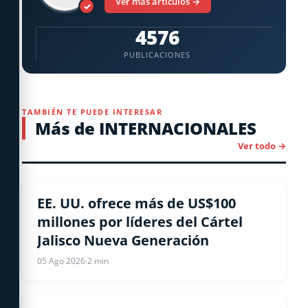
Ver más artículos →
✓
4576
PUBLICACIONES
TAMBIÉN TE PUEDE INTERESAR
Más de INTERNACIONALES
Ver todo →
ESTADOS UNIDOS
EE. UU. ofrece más de US$100
millones por líderes del Cártel
Jalisco Nueva Generación
05 Ago 2026
·
2 min