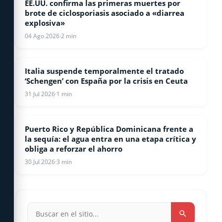
EE.UU. confirma las primeras muertes por
ESTADOS UNIDOS
brote de ciclosporiasis asociado a «diarrea
explosiva»
04 Ago 2026
·
2 min
Italia suspende temporalmente el tratado
INTERNACIONALES
‘Schengen’ con España por la crisis en Ceuta
31 Jul 2026
·
1 min
Puerto Rico y República Dominicana frente a
INTERNACIONALES
la sequía: el agua entra en una etapa crítica y
obliga a reforzar el ahorro
30 Jul 2026
·
3 min