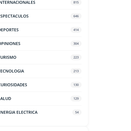
INTERNACIONALES
815
ESPECTACULOS
646
DEPORTES
414
OPINIONES
304
TURISMO
223
TECNOLOGIA
213
CURIOSIDADES
130
SALUD
129
ENERGIA ELECTRICA
54