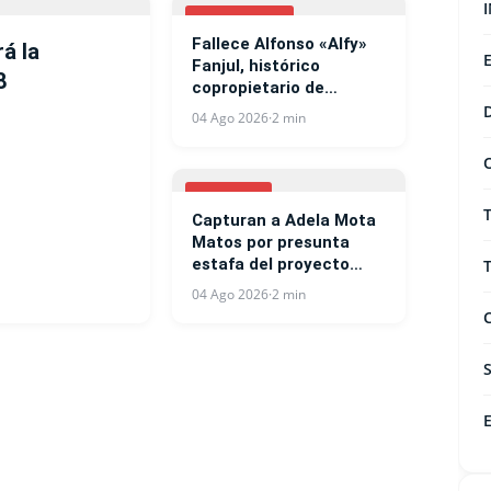
NACIONALES
Fallece Alfonso «Alfy»
rá la
Fanjul, histórico
8
copropietario de
Central Romana
04 Ago 2026
·
2 min
NOTICIAS
Capturan a Adela Mota
Matos por presunta
estafa del proyecto
West Side Residences
04 Ago 2026
·
2 min
en Punta Cana