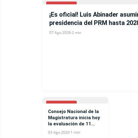
NACIONALES
¡Es oficial! Luis Abinader asumi
presidencia del PRM hasta 202
07 Ago 2026
·
2 min
NACIONALES
Consejo Nacional de la
Magistratura inicia hoy
la evaluación de 11
jueces de la Suprema
03 Ago 2026
·
1 min
Corte de Justicia