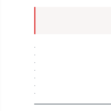
.
.
.
.
.
.
.