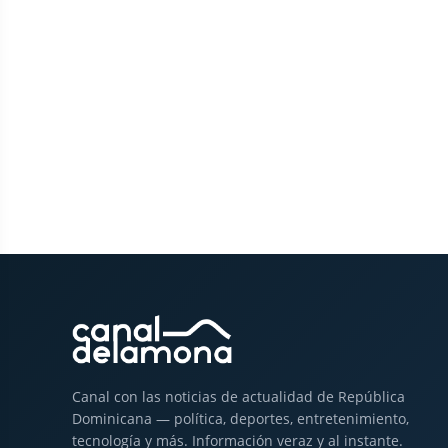
Canal con las noticias de actualidad de República
Dominicana — política, deportes, entretenimiento,
tecnología y más. Información veraz y al instante.