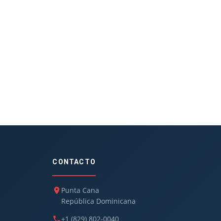
CONTACTO
Punta Cana
República Dominicana
+1 (829) 802-0040