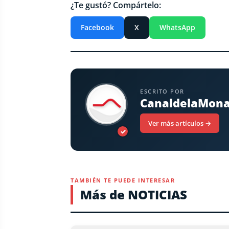
¿Te gustó? Compártelo:
Facebook
X
WhatsApp
ESCRITO POR
CanaldelaMon
Ver más artículos →
✓
TAMBIÉN TE PUEDE INTERESAR
Más de NOTICIAS