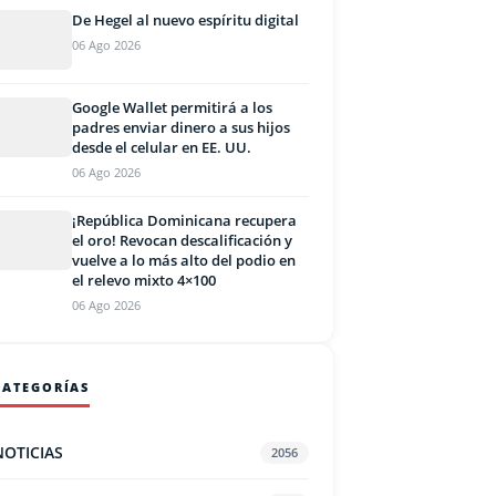
De Hegel al nuevo espíritu digital
06 Ago 2026
Google Wallet permitirá a los
padres enviar dinero a sus hijos
desde el celular en EE. UU.
06 Ago 2026
¡República Dominicana recupera
el oro! Revocan descalificación y
vuelve a lo más alto del podio en
el relevo mixto 4×100
06 Ago 2026
CATEGORÍAS
NOTICIAS
2056