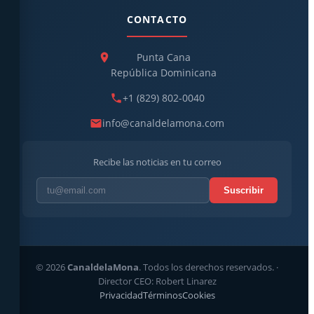
CONTACTO
Punta Cana
República Dominicana
+1 (829) 802-0040
info@canaldelamona.com
Recibe las noticias en tu correo
Suscribir
© 2026
CanaldelaMona
. Todos los derechos reservados. ·
Director CEO: Robert Linarez
Privacidad
Términos
Cookies