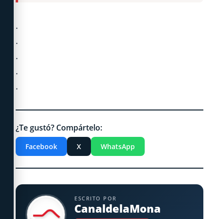
.
.
.
.
.
¿Te gustó? Compártelo:
Facebook
X
WhatsApp
ESCRITO POR
CanaldelaMona