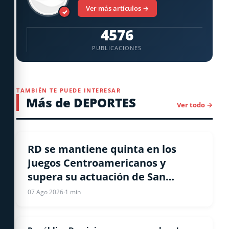
Ver más artículos →
✓
4576
PUBLICACIONES
TAMBIÉN TE PUEDE INTERESAR
Más de DEPORTES
Ver todo →
ATLETISMO
RD se mantiene quinta en los
Juegos Centroamericanos y
supera su actuación de San
Salvador 2023
07 Ago 2026
·
1 min
ATLETISMO