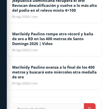
¡República Dominicana recupera el oro!
Revocan descalificación y vuelve a lo más alto
del podio en el relevo mixto 4×100
06 Ago 2026
·
1 min
Marileidy Paulino rompe otro récord y baña
ATLETISMO
de oro a RD en los 400 metros de Santo
Domingo 2026 | Video
06 Ago 2026
·
2 min
Marileidy Paulino avanza a la final de los 400
ATLETISMO
metros y buscará este miércoles otra medalla
de oro
05 Ago 2026
·
2 min