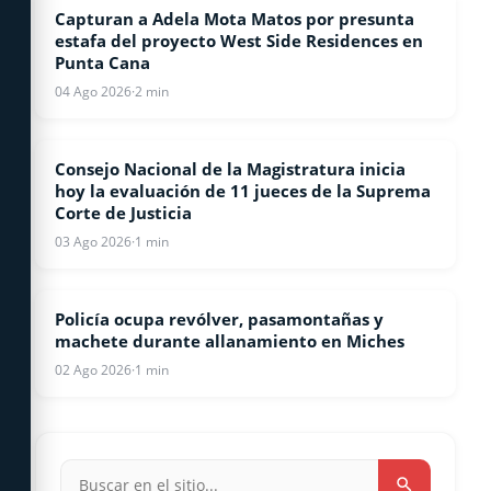
Capturan a Adela Mota Matos por presunta
NOTICIAS
estafa del proyecto West Side Residences en
Punta Cana
04 Ago 2026
·
2 min
Consejo Nacional de la Magistratura inicia
NACIONALES
hoy la evaluación de 11 jueces de la Suprema
Corte de Justicia
03 Ago 2026
·
1 min
Policía ocupa revólver, pasamontañas y
LOCALES
machete durante allanamiento en Miches
02 Ago 2026
·
1 min