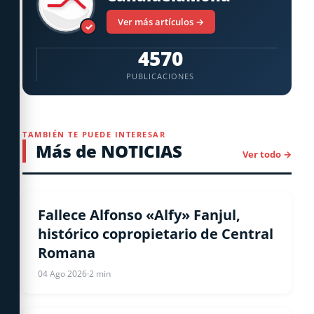
Ver más artículos →
✓
4570
PUBLICACIONES
TAMBIÉN TE PUEDE INTERESAR
Más de NOTICIAS
Ver todo →
NACIONALES
Fallece Alfonso «Alfy» Fanjul,
histórico copropietario de Central
Romana
04 Ago 2026
·
2 min