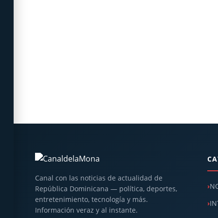
CA
Canal con las noticias de actualidad de
NO
República Dominicana — política, deportes,
entretenimiento, tecnología y más.
IN
Información veraz y al instante.