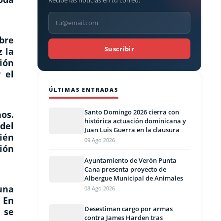
Recibe las noticias en tu correo.
ebre
Suscribir
z la
ión
 el
ÚLTIMAS ENTRADAS
Santo Domingo 2026 cierra con
nos.
histórica actuación dominicana y
del
Juan Luis Guerra en la clausura
ién
09 Ago 2026
ión
Ayuntamiento de Verón Punta
Cana presenta proyecto de
Albergue Municipal de Animales
una
08 Ago 2026
. En
Desestiman cargo por armas
 se
contra James Harden tras