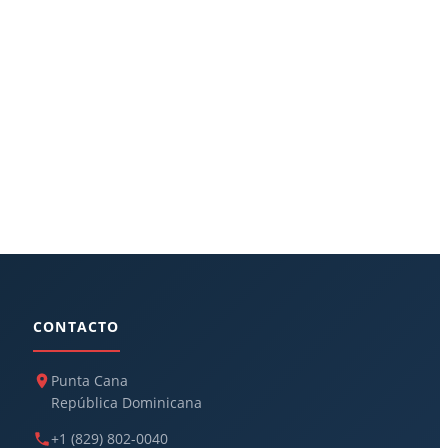
CONTACTO
Punta Cana
República Dominicana
+1 (829) 802-0040