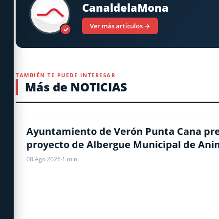
CanaldelaMona
Ver más artículos →
✓
TAMBIÉN TE PUEDE INTERESAR
Más de NOTICIAS
LOCALES
Ayuntamiento de Verón Punta Cana pr
proyecto de Albergue Municipal de Ani
08 Ago 2026
·
1 min