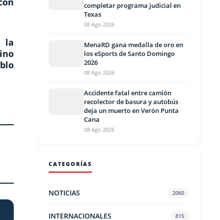
con
completar programa judicial en
Texas
08 Ago 2026
 la
MenaRD gana medalla de oro en
ino
los eSports de Santo Domingo
2026
blo
08 Ago 2026
Accidente fatal entre camión
recolector de basura y autobús
deja un muerto en Verón Punta
Cana
08 Ago 2026
CATEGORÍAS
NOTICIAS
2060
INTERNACIONALES
815