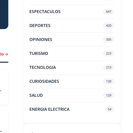
ESPECTACULOS
647
DEPORTES
420
OPINIONES
305
TURISMO
223
do →
TECNOLOGIA
213
CURIOSIDADES
130
a
SALUD
129
ENERGIA ELECTRICA
54
s