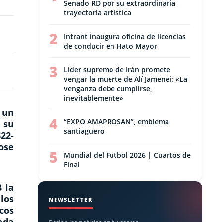
Senado RD por su extraordinaria
trayectoria artística
2
Intrant inaugura oficina de licencias
de conducir en Hato Mayor
3
Líder supremo de Irán promete
vengar la muerte de Alí Jamenei: «La
venganza debe cumplirse,
inevitablemente»
 un
4
“EXPO AMAPROSAN”, emblema
 su
santiaguero
22-
dose
5
Mundial del Futbol 2026 | Cuartos de
Final
8 la
 los
NEWSLETTER
cos
oda