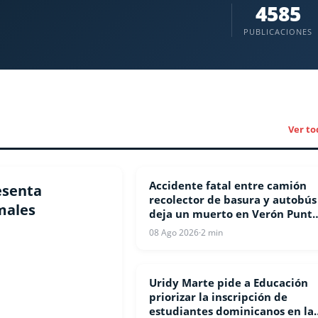
4585
PUBLICACIONES
Ver to
Accidente fatal entre camión
LOCALES
esenta
recolector de basura y autobús
males
deja un muerto en Verón Punt
Cana
08 Ago 2026
·
2 min
Uridy Marte pide a Educación
LOCALES
priorizar la inscripción de
estudiantes dominicanos en la