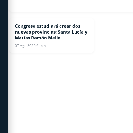
Congreso estudiará crear dos
NACIONALES
nuevas provincias: Santa Lucía y
Matías Ramón Mella
07 Ago 2026
·
2 min