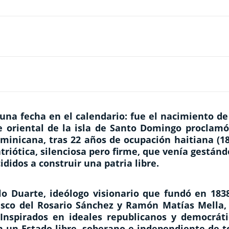
na fecha en el calendario: fue el nacimiento de
te oriental de la isla de Santo Domingo proclamó
minicana, tras 22 años de ocupación haitiana (18
triótica, silenciosa pero firme, que venía gestán
didos a construir una patria libre.
lo Duarte
, ideólogo visionario que fundó en 183
isco del Rosario Sánchez
y
Ramón Matías Mella
,
 Inspirados en ideales republicanos y democráti
 un Estado libre, soberano e independiente de t