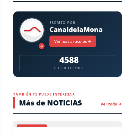
ESCRITO POR
CanaldelaMona
Ver más artículos →
✓
4588
PUBLICACIONES
TAMBIÉN TE PUEDE INTERESAR
Más de NOTICIAS
Ver todo →
NACIONALES