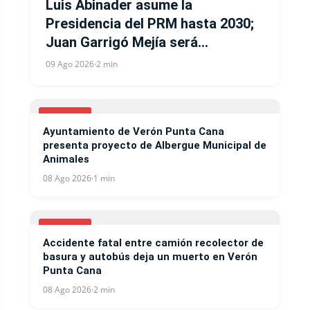
Luis Abinader asume la
Presidencia del PRM hasta 2030;
Juan Garrigó Mejía será
Secretario General y Gloria Reyes
09 Ago 2026
·
2 min
secretaria de Organizacion
LOCALES
Ayuntamiento de Verón Punta Cana
presenta proyecto de Albergue Municipal de
Animales
08 Ago 2026
·
1 min
LOCALES
Accidente fatal entre camión recolector de
basura y autobús deja un muerto en Verón
Punta Cana
08 Ago 2026
·
2 min