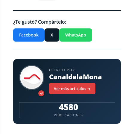
¿Te gustó? Compártelo:
Facebook
X
WhatsApp
ESCRITO POR
CanaldelaMona
Ver más artículos →
✓
4580
PUBLICACIONES