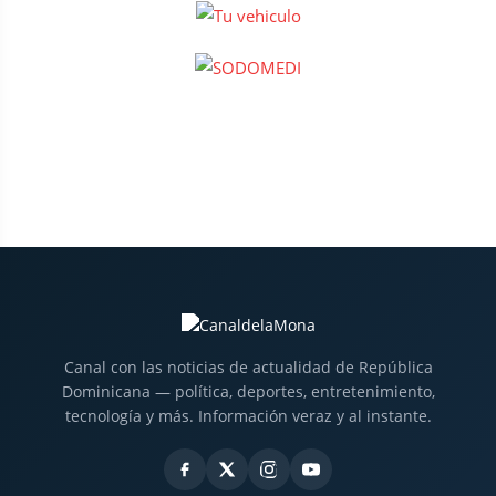
Canal con las noticias de actualidad de República
Dominicana — política, deportes, entretenimiento,
tecnología y más. Información veraz y al instante.