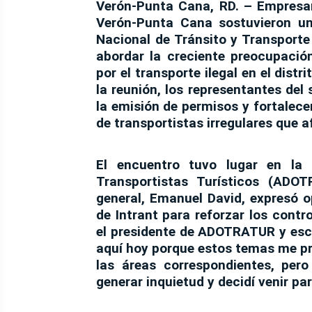
Verón-Punta Cana, RD.
– Empresar
Verón-Punta Cana
sostuvieron un
Nacional de Tránsito y Transporte 
abordar la creciente preocupació
por el transporte ilegal en el distr
la reunión, los representantes del
la emisión de permisos
y fortalecer
de transportistas irregulares que af
El encuentro tuvo lugar en l
Transportistas Turísticos (ADO
general, Emanuel David
, expresó 
de Intrant
para reforzar los contr
el presidente de
ADOTRATUR
y esc
aquí hoy porque estos temas me p
las áreas correspondientes, per
generar inquietud y decidí venir pa