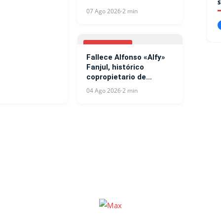
07 Ago 2026
·
2 min
NACIONALES
Fallece Alfonso «Alfy»
Fanjul, histórico
copropietario de
Central Romana
04 Ago 2026
·
2 min