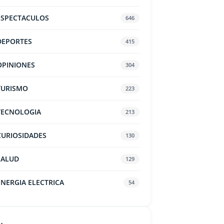
ESPECTACULOS
646
DEPORTES
415
OPINIONES
304
TURISMO
223
TECNOLOGIA
213
CURIOSIDADES
130
SALUD
129
ENERGIA ELECTRICA
54