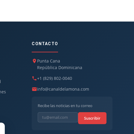
CONTACTO
Punta Cana
República Dominicana
+1 (829) 802-0040
d
info@canaldelamona.com
nes
Recibe las noticias en tu correo
Suscribir