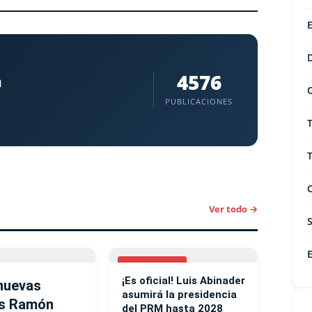
4576
a
PUBLICACIONES
Ver todo →
NACIONALES
¡Es oficial! Luis Abinader
nuevas
asumirá la presidencia
ías Ramón
del PRM hasta 2028