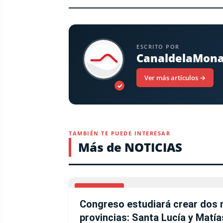
ESCRITO POR
CanaldelaMon
Ver más artículos →
✓
TAMBIÉN TE PUEDE INTERESAR
Más de NOTICIAS
NACIONALES
Congreso estudiará crear dos 
provincias: Santa Lucía y Mat