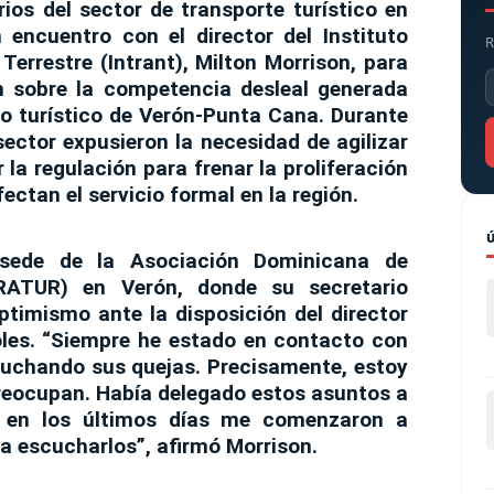
ios del sector de
transporte turístico
en
 encuentro con el director del
Instituto
R
Terrestre (Intrant)
,
Milton Morrison
, para
n sobre la
competencia desleal
generada
ito turístico de
Verón-Punta Cana
. Durante
 sector expusieron la necesidad de
agilizar
 la regulación para frenar la proliferación
ectan el servicio formal en la región.
a sede de la
Asociación Dominicana de
TRATUR)
en Verón, donde su
secretario
optimismo ante la
disposición del director
oles. “Siempre he estado en contacto con
uchando sus quejas. Precisamente, estoy
reocupan. Había delegado estos asuntos a
o en los últimos días me comenzaron a
ra escucharlos”, afirmó Morrison.