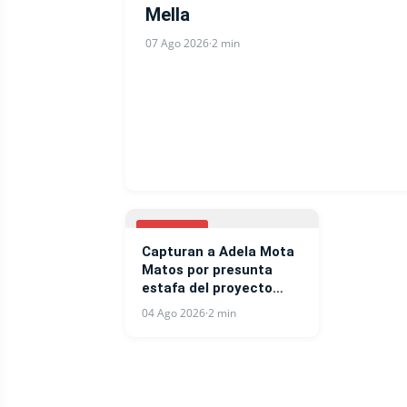
Mella
07 Ago 2026
·
2 min
NOTICIAS
Capturan a Adela Mota
Matos por presunta
estafa del proyecto
West Side Residences
04 Ago 2026
·
2 min
en Punta Cana