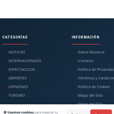
CATEGORÍAS
INFORMACIÓN
NOTICIAS
Sobre Nosotros
INTERNACIONALES
Contacto
ESPECTACULOS
Política de Privacida
DEPORTES
Términos y Condicio
OPINIONES
Política de Cookies
TURISMO
Mapa del Sitio
Mapa del Sitio
🍪 Usamos cookies
para mejorar tu