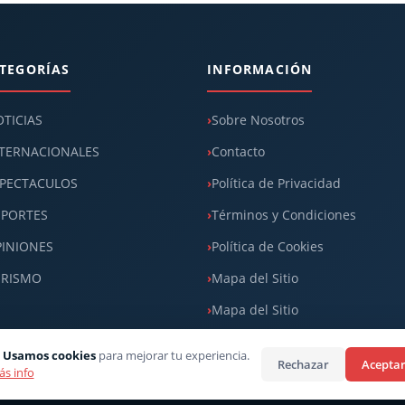
TEGORÍAS
INFORMACIÓN
TICIAS
Sobre Nosotros
TERNACIONALES
Contacto
PECTACULOS
Política de Privacidad
EPORTES
Términos y Condiciones
INIONES
Política de Cookies
URISMO
Mapa del Sitio
Mapa del Sitio
 Usamos cookies
para mejorar tu experiencia.
Rechazar
Acepta
s info
ector CEO: Robert Linarez