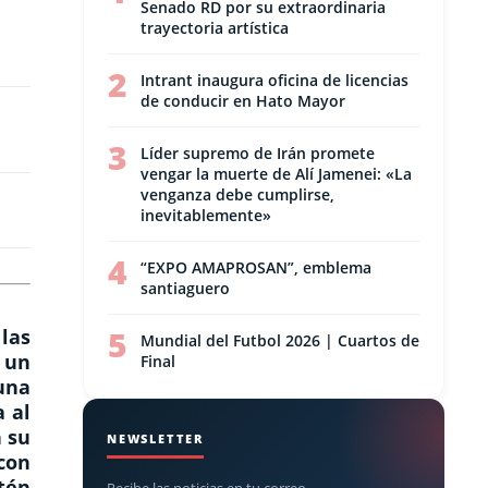
Senado RD por su extraordinaria
trayectoria artística
2
Intrant inaugura oficina de licencias
de conducir en Hato Mayor
3
Líder supremo de Irán promete
vengar la muerte de Alí Jamenei: «La
venganza debe cumplirse,
inevitablemente»
4
“EXPO AMAPROSAN”, emblema
santiaguero
5
las
Mundial del Futbol 2026 | Cuartos de
 un
Final
una
a al
n su
NEWSLETTER
con
tén