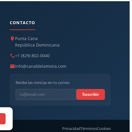
CONTACTO
Punta Cana
República Dominicana
+1 (829) 802-0040
info@canaldelamona.com
Recibe las noticias en tu correo
Suscribir
r
Privacidad
Términos
Cookies