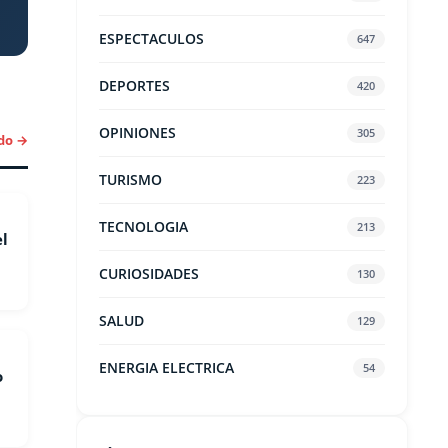
ESPECTACULOS
647
DEPORTES
420
OPINIONES
305
do →
TURISMO
223
TECNOLOGIA
213
el
CURIOSIDADES
130
SALUD
129
ENERGIA ELECTRICA
54
o