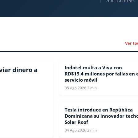
PUBLICACIONES
Ver to
Indotel multa a Viva con
CELULARES
viar dinero a
RD$13.4 millones por fallas en 
servicio móvil
05 Ago 2026
·
2 min
Tesla introduce en República
TECNOLOGIA
Dominicana su innovador tech
Solar Roof
04 Ago 2026
·
2 min