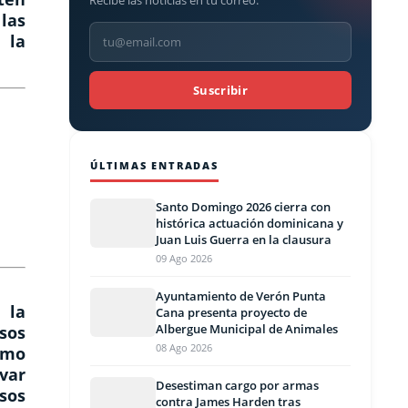
Recibe las noticias en tu correo.
las
 la
Suscribir
ÚLTIMAS ENTRADAS
Santo Domingo 2026 cierra con
histórica actuación dominicana y
Juan Luis Guerra en la clausura
09 Ago 2026
Ayuntamiento de Verón Punta
 la
Cana presenta proyecto de
Albergue Municipal de Animales
sos
08 Ago 2026
omo
var
Desestiman cargo por armas
usos
contra James Harden tras