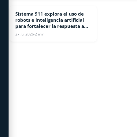
Sistema 911 explora el uso de
NOTICIAS
robots e inteligencia artificial
para fortalecer la respuesta a
emergencias
27 Jul 2026
·
2 min