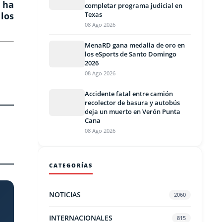
 ha
completar programa judicial en
Texas
los
08 Ago 2026
MenaRD gana medalla de oro en
los eSports de Santo Domingo
2026
08 Ago 2026
Accidente fatal entre camión
recolector de basura y autobús
deja un muerto en Verón Punta
Cana
08 Ago 2026
CATEGORÍAS
NOTICIAS
2060
INTERNACIONALES
815