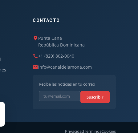
CONTACTO
Punta Cana
República Dominicana
+1 (829) 802-0040
d
info@canaldelamona.com
nes
Recibe las noticias en tu correo
Suscribir
Privacidad
Términos
Cookies