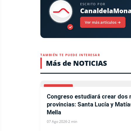
ESCRITO POR
CanaldelaMon
Ver más artículos →
✓
TAMBIÉN TE PUEDE INTERESAR
Más de NOTICIAS
NACIONALES
Congreso estudiará crear dos 
provincias: Santa Lucía y Mat
Mella
07 Ago 2026
·
2 min