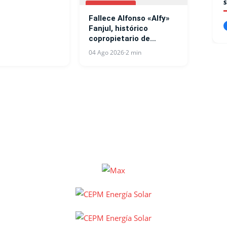
NACIONALES
Fallece Alfonso «Alfy»
Fanjul, histórico
copropietario de
Central Romana
04 Ago 2026
·
2 min