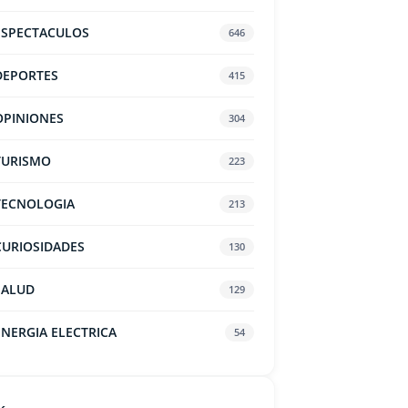
ESPECTACULOS
646
DEPORTES
415
OPINIONES
304
TURISMO
223
TECNOLOGIA
213
CURIOSIDADES
130
SALUD
129
ENERGIA ELECTRICA
54