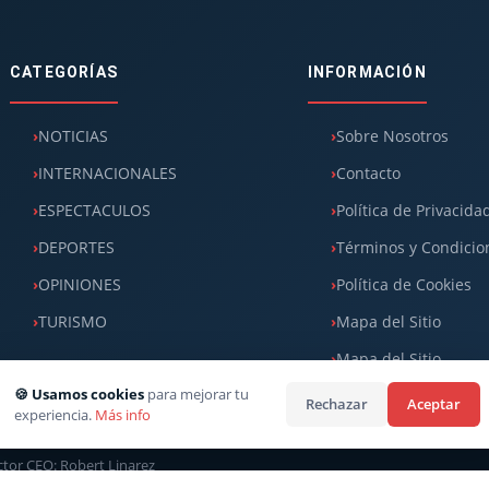
CATEGORÍAS
INFORMACIÓN
NOTICIAS
Sobre Nosotros
INTERNACIONALES
Contacto
ESPECTACULOS
Política de Privacida
DEPORTES
Términos y Condicio
OPINIONES
Política de Cookies
TURISMO
Mapa del Sitio
Mapa del Sitio
🍪 Usamos cookies
para mejorar tu
Rechazar
Aceptar
experiencia.
Más info
ector CEO: Robert Linarez