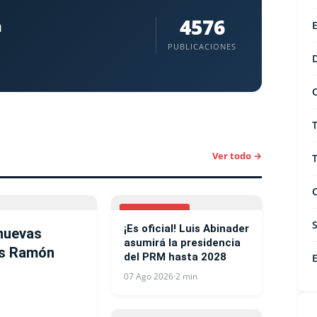
4576
a
PUBLICACIONES
Ver todo →
NACIONALES
¡Es oficial! Luis Abinader
nuevas
asumirá la presidencia
ías Ramón
del PRM hasta 2028
07 Ago 2026
·
2 min