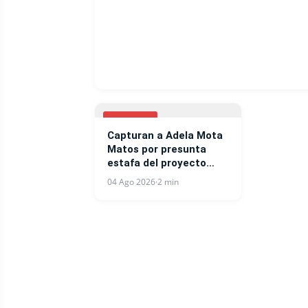
NOTICIAS
Capturan a Adela Mota
Matos por presunta
estafa del proyecto
West Side Residences
04 Ago 2026
·
2 min
en Punta Cana