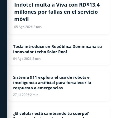
CELULARES
Indotel multa a Viva con RD$13.4
millones por fallas en el servicio
móvil
05 Ago 2026
·
2 min
Tesla introduce en República Dominicana su
TECNOLOGIA
innovador techo Solar Roof
04 Ago 2026
·
2 min
Sistema 911 explora el uso de robots e
NOTICIAS
inteligencia artificial para fortalecer la
respuesta a emergencias
27 Jul 2026
·
2 min
¿El celular está cambiando tu cuerpo?
CELULARES