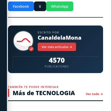
Facebook
X
WhatsApp
ESCRITO POR
CanaldelaMona
Ver más artículos →
✓
4570
PUBLICACIONES
TAMBIÉN TE PUEDE INTERESAR
Más de TECNOLOGIA
Ver todo →