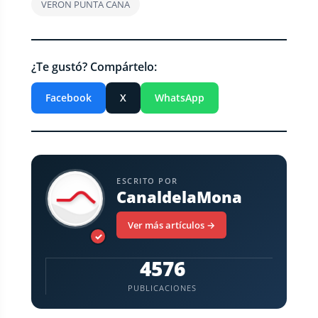
VERON PUNTA CANA
¿Te gustó? Compártelo:
Facebook
X
WhatsApp
ESCRITO POR
CanaldelaMona
Ver más artículos →
✓
4576
PUBLICACIONES