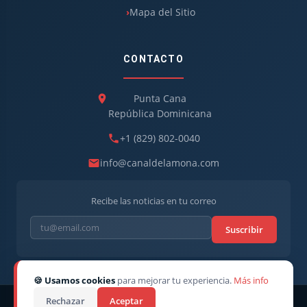
Mapa del Sitio
CONTACTO
Punta Cana
República Dominicana
+1 (829) 802-0040
info@canaldelamona.com
Recibe las noticias en tu correo
Suscribir
🍪 Usamos cookies
para mejorar tu experiencia.
Más info
Rechazar
Aceptar
© 2026
CanaldelaMona
. Todos los derechos reservados. · Director