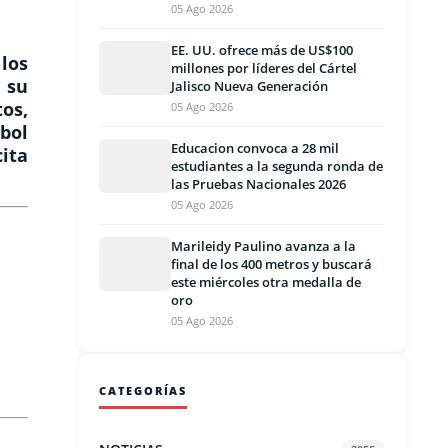
05 Ago 2026
EE. UU. ofrece más de US$100
los
millones por líderes del Cártel
 su
Jalisco Nueva Generación
os,
05 Ago 2026
bol
Educacion convoca a 28 mil
ita
estudiantes a la segunda ronda de
las Pruebas Nacionales 2026
05 Ago 2026
Marileidy Paulino avanza a la
final de los 400 metros y buscará
este miércoles otra medalla de
oro
05 Ago 2026
CATEGORÍAS