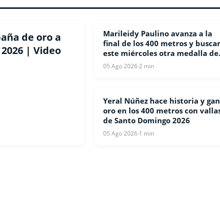
Marileidy Paulino avanza a la
ATLETISMO
baña de oro a
final de los 400 metros y busca
2026 | Video
este miércoles otra medalla de
oro
05 Ago 2026
·
2 min
Yeral Núñez hace historia y ga
ATLETISMO
oro en los 400 metros con valla
de Santo Domingo 2026
05 Ago 2026
·
1 min