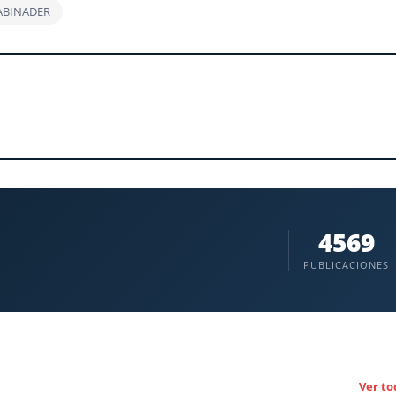
 ABINADER
4569
PUBLICACIONES
Ver to