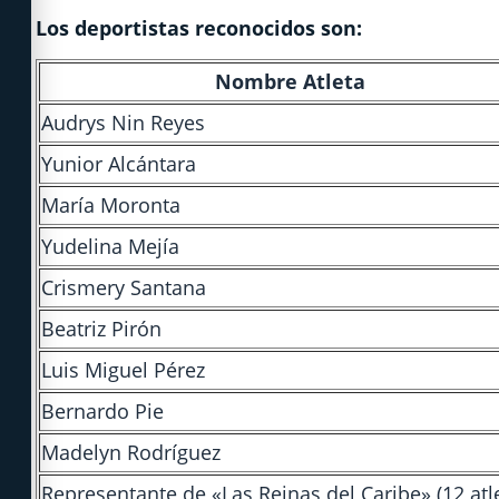
Los deportistas reconocidos son:
Nombre Atleta
Audrys Nin Reyes
Yunior Alcántara
María Moronta
Yudelina Mejía
Crismery Santana
Beatriz Pirón
Luis Miguel Pérez
Bernardo Pie
Madelyn Rodríguez
Representante de «Las Reinas del Caribe» (12 atl