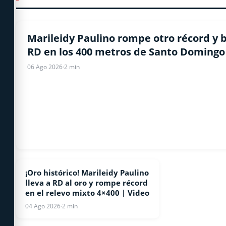
ATLETISMO
Marileidy Paulino rompe otro récord y 
RD en los 400 metros de Santo Domingo 
06 Ago 2026
·
2 min
¡Oro histórico! Marileidy Paulino
ATLETISMO
lleva a RD al oro y rompe récord
en el relevo mixto 4×400 | Video
04 Ago 2026
·
2 min