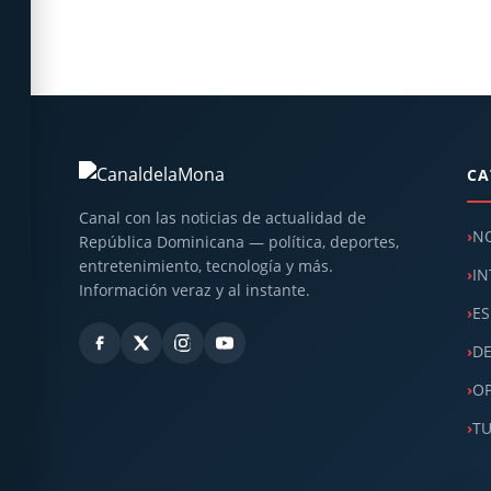
CA
Canal con las noticias de actualidad de
NO
República Dominicana — política, deportes,
entretenimiento, tecnología y más.
IN
Información veraz y al instante.
ES
D
OP
T