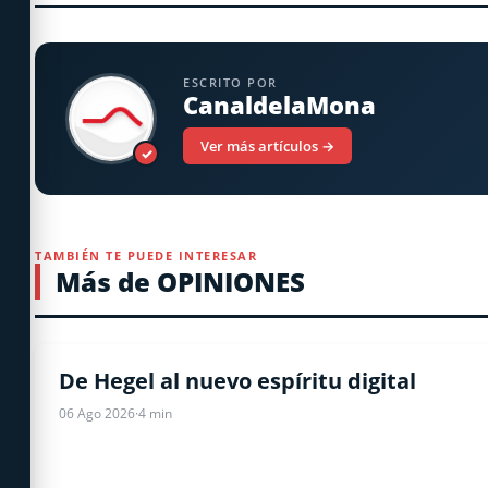
ESCRITO POR
CanaldelaMona
Ver más artículos →
✓
TAMBIÉN TE PUEDE INTERESAR
Más de OPINIONES
OPINIONES
De Hegel al nuevo espíritu digital
06 Ago 2026
·
4 min