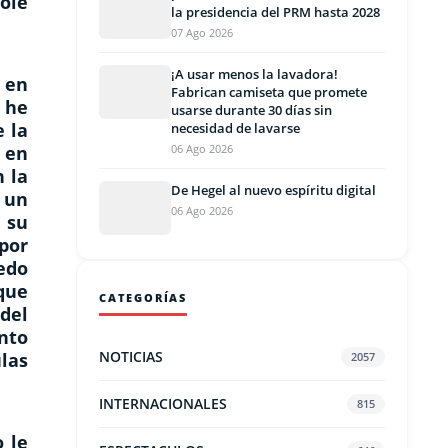
ole
la presidencia del PRM hasta 2028
07 Ago 2026
¡A usar menos la lavadora!
 en
Fabrican camiseta que promete
 he
usarse durante 30 días sin
 la
necesidad de lavarse
 en
06 Ago 2026
 la
De Hegel al nuevo espíritu digital
o un
06 Ago 2026
 su
 por
edo
que
CATEGORÍAS
del
nto
NOTICIAS
ulas
2057
INTERNACIONALES
815
 le