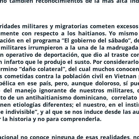
sino también reconocimientos de la más alta índ
oridades militares y migratorias cometen excesos
ialmente con respecto a los haitianos. Yo mismo
ción en el programa “El gobierno del sábado”, de
 militares irrumpieron a la una de la madrugada
 operativo de deportación, que dio al traste con
 infarto que le produjo el susto. Por considerarl
érmino “daño colateral”, del cual muchos conocen
s cometidas contra la población civil en Vietnan
élica en ese país, pero, aunque doloroso, sí pu
o del manejo ignorante de nuestros militares, 
cto de un antihaitianismo dominicano, correlato 
n etiologías diferentes; el nuestro, en el insti
e indivisible”, y al que se nos induce desde las a
r la historia y no para comprenderla.
cional no conoce ninguna de esas realidades, no