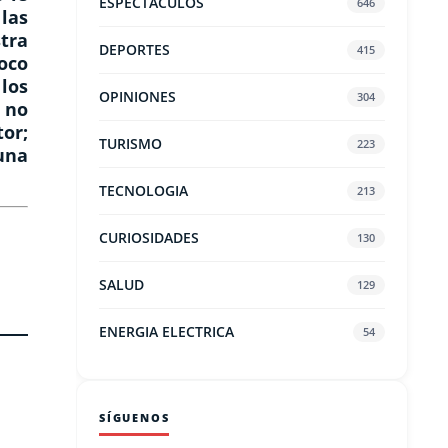
ESPECTACULOS
646
las
tra
DEPORTES
415
oco
los
OPINIONES
304
 no
tor;
TURISMO
223
una
TECNOLOGIA
213
CURIOSIDADES
130
SALUD
129
ENERGIA ELECTRICA
54
SÍGUENOS