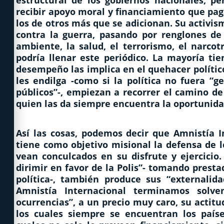
estructural de los gobiernos nacionales, p
recibir apoyo moral y financiamiento que pag
los de otros más que se adicionan. Su activis
contra la guerra, pasando por renglones de 
ambiente, la salud, el terrorismo, el narcot
podría llenar este periódico. La mayoría ti
desempeño las implica en el quehacer polític
les endilga -como si la política no fuera “g
públicos”-, empiezan a recorrer el camino de
quien las da siempre encuentra la oportunidad
Así las cosas, podemos decir que Amnistía 
tiene como objetivo misional la defensa de 
vean conculcados en su disfrute y ejercicio
dirimir en favor de la Polis”- tomando presta
política-, también produce sus “externalida
Amnistía Internacional terminamos solve
ocurrencias”, a un precio muy caro, su actit
los cuales siempre se encuentran los paíse