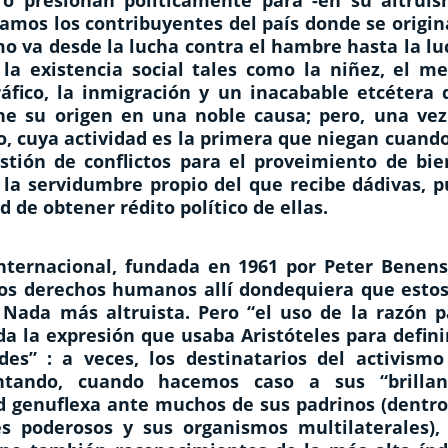
ero presionan políticamente para -en su altruis
amos los contribuyentes del país donde se origin
mo va desde la lucha contra el hambre hasta la l
la existencia social tales como la niñez, el me
ráfico, la inmigración y un inacabable etcétera 
ene su origen en una noble causa; pero, una vez
o, cuya actividad es la primera que niegan cuand
estión de conflictos para el proveimiento de bie
 la servidumbre propio del que recibe dádivas, p
 de obtener rédito político de ellas.
Internacional, fundada en 1961 por Peter Benens
los derechos humanos allí dondequiera que estos
. Nada más altruista. Pero “el uso de la razón p
da la expresión que usaba Aristóteles para defini
des” : a veces, los destinatarios del activismo
ntando, cuando hacemos caso a sus “brillan
ud genuflexa ante muchos de sus padrinos (dentro
s poderosos y sus organismos multilaterales), 