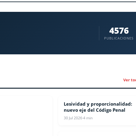
4576
PUBLICACIONES
Ver to
Lesividad y proporcionalidad:
OPINIONES
nuevo eje del Código Penal
30 Jul 2026
·
4 min