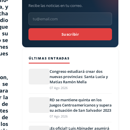
mo-
Recibe las noticias en tu correo.
a, y
ucha
dio
que
 su
Suscribir
o se
nes
ues
ÚLTIMAS ENTRADAS
Congreso estudiará crear dos
on,
nuevas provincias: Santa Lucía y
Matías Ramón Mella
 se
07 Ago 2026
ara
r la
RD se mantiene quinta en los
 de
Juegos Centroamericanos y supera
tes
su actuación de San Salvador 2023
 de
07 Ago 2026
los
¡Es oficial! Luis Abinader asumirá