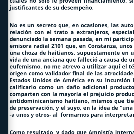
cuales no solo le proveen financiamiento, 
justificantes de su desempeño.
No es un secreto que, en ocasiones, las aut
relación con el trato a extranjeros, espec
denunciado la semana pasada, en mi participa
emisora radial Z101 que, en Constanza, unos
una choza de haitianos, supuestamente en un
vida de una anciana que falleció a causa de un
eufemismo, no me atrevo a utilizar aquí el t
origen como validador final de las atrocidade
Estados Unidos de América en su incursión b
calificarlo como un daño adicional product
comparten con la mayoría el prejuicio produ
antidominicanismo haitiano, mismos que tiene
de preservación, y el suyo, en la idea de “una 
-a unos y otros- al formarnos para interpreta
Como resultado, y dado que Amnistía Interna