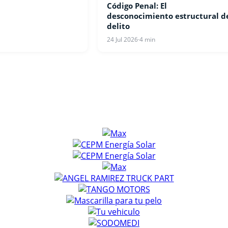
Código Penal: El
OPINIONES
desconocimiento estructural d
delito
24 Jul 2026
·
4 min