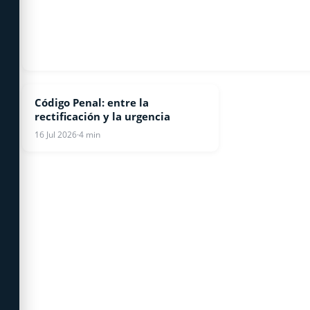
Código Penal: entre la
OPINIONES
rectificación y la urgencia
16 Jul 2026
·
4 min