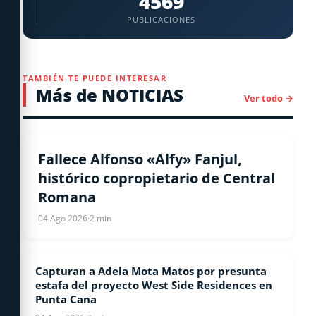
4569
PUBLICACIONES
TAMBIÉN TE PUEDE INTERESAR
Más de NOTICIAS
Ver todo →
NACIONALES
Fallece Alfonso «Alfy» Fanjul,
histórico copropietario de Central
Romana
04 Ago 2026
·
2 min
Capturan a Adela Mota Matos por presunta
NOTICIAS
estafa del proyecto West Side Residences en
Punta Cana