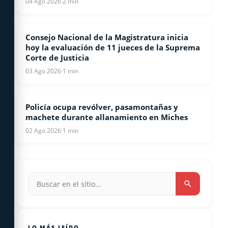
04 Ago 2026
·
2 min
Consejo Nacional de la Magistratura inicia
NACIONALES
hoy la evaluación de 11 jueces de la Suprema
Corte de Justicia
03 Ago 2026
·
1 min
Policía ocupa revólver, pasamontañas y
LOCALES
machete durante allanamiento en Miches
02 Ago 2026
·
1 min
LO MÁS LEÍDO