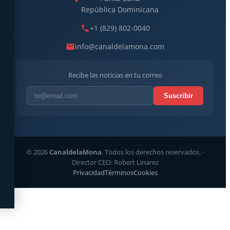
República Dominicana
+1 (829) 802-0040
info@canaldelamona.com
Recibe las noticias en tu correo
Suscribir
© 2026
CanaldelaMona
. Todos los derechos reservados. ·
Director CEO: Robert Linarez
Privacidad
Términos
Cookies