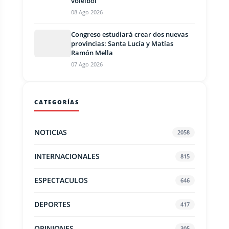
voleibol
08 Ago 2026
Congreso estudiará crear dos nuevas
provincias: Santa Lucía y Matías
Ramón Mella
07 Ago 2026
CATEGORÍAS
NOTICIAS
2058
INTERNACIONALES
815
ESPECTACULOS
646
DEPORTES
417
OPINIONES
305