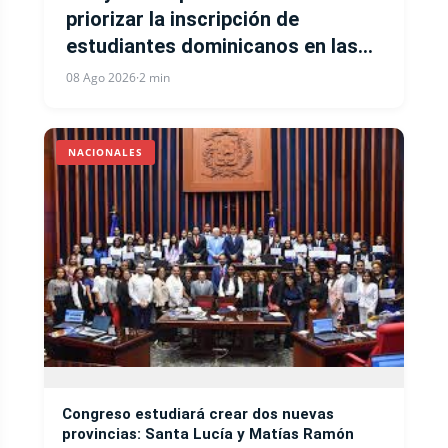
priorizar la inscripción de
estudiantes dominicanos en las
escuelas públicas
08 Ago 2026
·
2 min
NACIONALES
Congreso estudiará crear dos nuevas
provincias: Santa Lucía y Matías Ramón