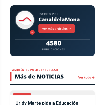
ESCRITO POR
CanaldelaMona
Ver más artículos →
✓
4580
PUBLICACIONES
TAMBIÉN TE PUEDE INTERESAR
Más de NOTICIAS
Ver todo →
LOCALES
Uridy Marte pide a Educación