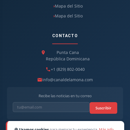
Mapa del Sitio
Mapa del Sitio
CONTACTO
Punta Cana
República Dominicana
+1 (829) 802-0040
info@canaldelamona.com
Recibe las noticias en tu correo
Suscribir
🍪 Usamos cookies
para mejorar tu experiencia.
Más info