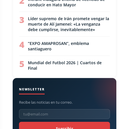
2
conducir en Hato Mayor
3
Líder supremo de Irán promete vengar la
muerte de Alí Jamenei: «La venganza
debe cumplirse, inevitablemente»
4
“EXPO AMAPROSAN”, emblema
santiaguero
5
Mundial del Futbol 2026 | Cuartos de
Final
NEWSLETTER
Recibe las noticias en tu correo.
Suscribir