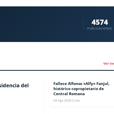
4574
PUBLICACIONES
Ver to
Fallece Alfonso «Alfy» Fanjul,
NACIONALES
sidencia del
histórico copropietario de
Central Romana
04 Ago 2026
·
2 min