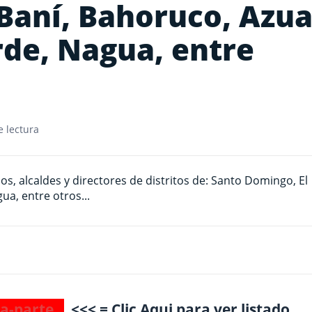
 Baní, Bahoruco, Azua
de, Nagua, entre
 lectura
a-parte
<<< = Clic Aqui para ver listado