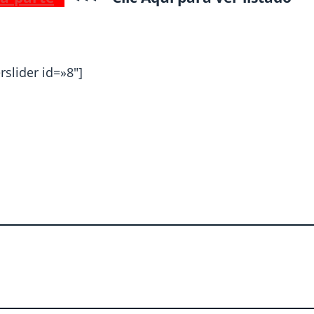
rslider id=»8″]