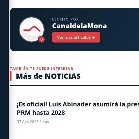
ESCRITO POR
CanaldelaMona
Ver más artículos →
✓
TAMBIÉN TE PUEDE INTERESAR
Más de NOTICIAS
NACIONALES
¡Es oficial! Luis Abinader asumirá la pre
PRM hasta 2028
07 Ago 2026
·
2 min