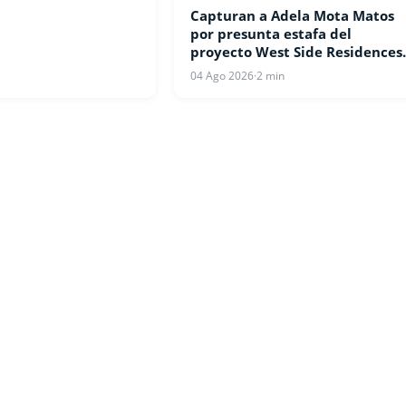
Capturan a Adela Mota Matos
NOTICIAS
por presunta estafa del
proyecto West Side Residences
en Punta Cana
04 Ago 2026
·
2 min