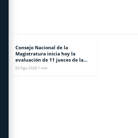
Consejo Nacional de la
NACIONALES
Magistratura inicia hoy la
evaluación de 11 jueces de la
Suprema Corte de Justicia
03 Ago 2026
·
1 min