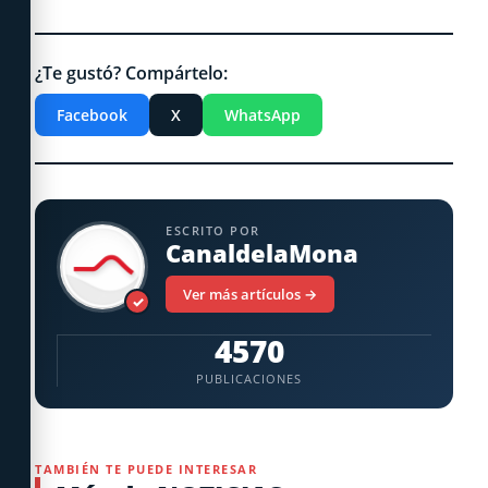
¿Te gustó? Compártelo:
Facebook
X
WhatsApp
ESCRITO POR
CanaldelaMona
Ver más artículos →
✓
4570
PUBLICACIONES
TAMBIÉN TE PUEDE INTERESAR