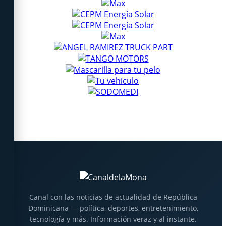
Canal con las noticias de actualidad de República
Dominicana — política, deportes, entretenimiento,
tecnología y más. Información veraz y al instante.