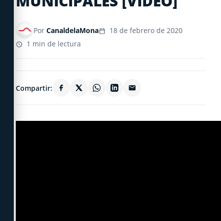
MUNICIPALES [VIDEO]
Por
CanaldelaMona
18 de febrero de 2020
1 min de lectura
Compartir: