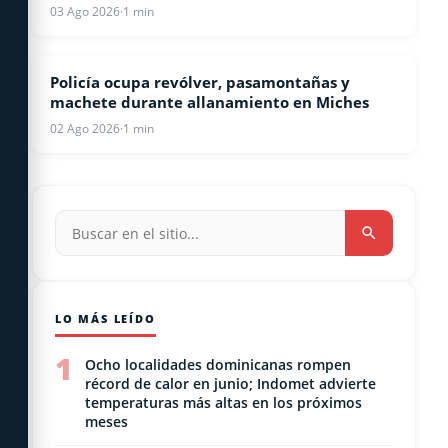
03 Ago 2026
·
1 min
Policía ocupa revólver, pasamontañas y
LOCALES
machete durante allanamiento en Miches
02 Ago 2026
·
1 min
LO MÁS LEÍDO
1
Ocho localidades dominicanas rompen
récord de calor en junio; Indomet advierte
temperaturas más altas en los próximos
meses