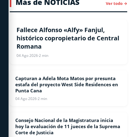
Más de NOTICIAS
Ver todo →
NACIONALES
Fallece Alfonso «Alfy» Fanjul,
histórico copropietario de Central
Romana
04 Ago 2026
·
2 min
Capturan a Adela Mota Matos por presunta
NOTICIAS
estafa del proyecto West Side Residences en
Punta Cana
04 Ago 2026
·
2 min
Consejo Nacional de la Magistratura inicia
NACIONALES
hoy la evaluación de 11 jueces de la Suprema
Corte de Justicia